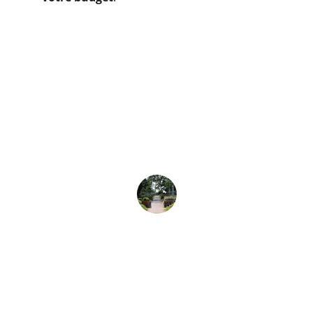
★★★★★
Un service exceptionnel pour 
l’aménagement de notre allée de 
cimetière, très satisfait du résultat 
final.
Jean Dupont
★★★★★
L’équipe a réalisé un travail 