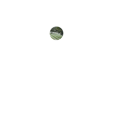
impeccable, respectant les normes 
écologiques et le cadre mémoriel. 
Merci beaucoup!
Marie Leblanc
SARL B.T.P.I. CENTRE
3 RUE ROLAND GARROS
41000 BLOIS
SIRET : 833 346 992 00013
TÉL. : 09.83.79.07.05
PORT.: 06.52.66.11.62