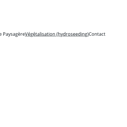
e Paysagère
Végétalisation (hydroseeding)
Contact
seeding)