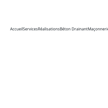
Accueil
Services
Réalisations
Béton Drainant
Maçonneri
isation (hydro