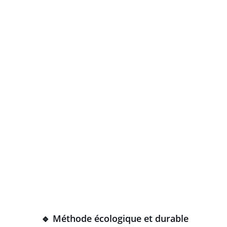
istes de l'entretien et aménagement des allées de ci
pour collectivités.
🔹 Méthode écologique et durable