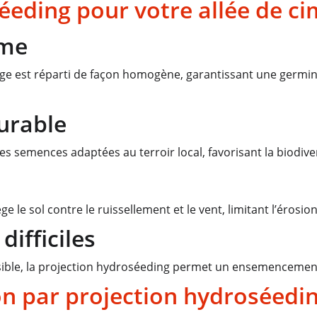
éeding pour votre allée de ci
rme
nge est réparti de façon homogène, garantissant une germina
urable
s semences adaptées au terroir local, favorisant la biodiversi
e sol contre le ruissellement et le vent, limitant l’érosion e
difficiles
cessible, la projection hydroséeding permet un ensemencem
on par projection hydroséedi